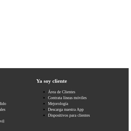
Ya soy cliente
Área de Clientes
Contrata líneas móviles
dido
Mejorología
les
Descarga nuestra App
Dispositivos para clientes
vil