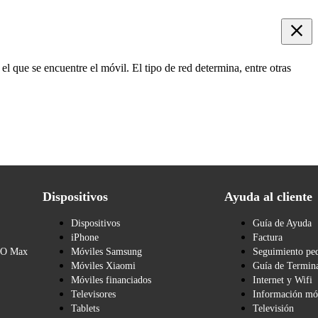
el que se encuentre el móvil. El tipo de red determina, entre otras
Dispositivos
Ayuda al cliente
Dispositivos
Guía de Ayuda
iPhone
Factura
BO Max
Móviles Samsung
Seguimiento pe
Móviles Xiaomi
Guía de Termina
Móviles financiados
Internet y Wifi
Televisores
Información mó
Tablets
Televisión