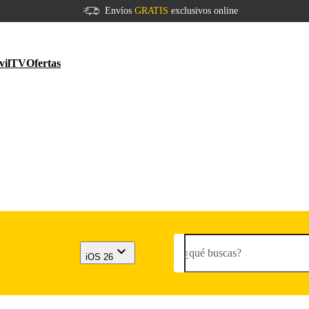
Envíos
GRATIS
exclusivos online
vil
TV
Ofertas
¿qué buscas?
iOS 26