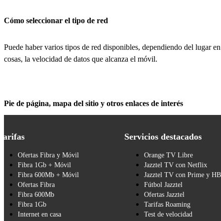
Cómo seleccionar el tipo de red
Puede haber varios tipos de red disponibles, dependiendo del lugar en 
cosas, la velocidad de datos que alcanza el móvil.
Pie de página, mapa del sitio y otros enlaces de interés
Tarifas
Servicios destacados
Ofertas Fibra y Móvil
Orange TV Libre
Fibra 1Gb + Móvil
Jazztel TV con Netflix
Fibra 600Mb + Móvil
Jazztel TV con Prime y H
Ofertas Fibra
Fútbol Jazztel
Fibra 600Mb
Ofertas Jazztel
Fibra 1Gb
Tarifas Roaming
Internet en casa
Test de velocidad