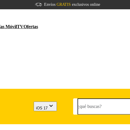
Envíos
GRATIS
exclusivos online
fas Móvil
TV
Ofertas
¿qué buscas?
iOS 17