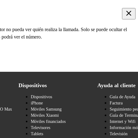
tor no pueda ver quién realiza la llamada. Solo se puede ocultar el
o podrá ver el número.
Dispositivos
Ayuda al cliente
Dispositivos
Guía de Ayuda
iPhone
Factura
BO Max
Móviles Samsung
Seguimiento pe
Móviles Xiaomi
Guía de Termina
Móviles financiados
Internet y Wifi
Televisores
Información mó
Tablets
Televisión