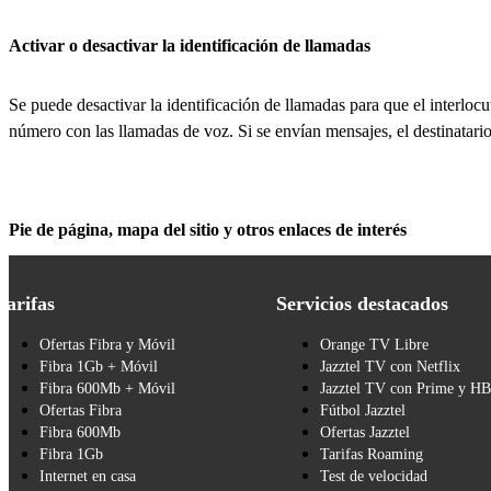
Activar o desactivar la identificación de llamadas
Se puede desactivar la identificación de llamadas para que el interlocu
número con las llamadas de voz. Si se envían mensajes, el destinatari
Pie de página, mapa del sitio y otros enlaces de interés
Tarifas
Servicios destacados
Ofertas Fibra y Móvil
Orange TV Libre
Fibra 1Gb + Móvil
Jazztel TV con Netflix
Fibra 600Mb + Móvil
Jazztel TV con Prime y H
Ofertas Fibra
Fútbol Jazztel
Fibra 600Mb
Ofertas Jazztel
Fibra 1Gb
Tarifas Roaming
Internet en casa
Test de velocidad