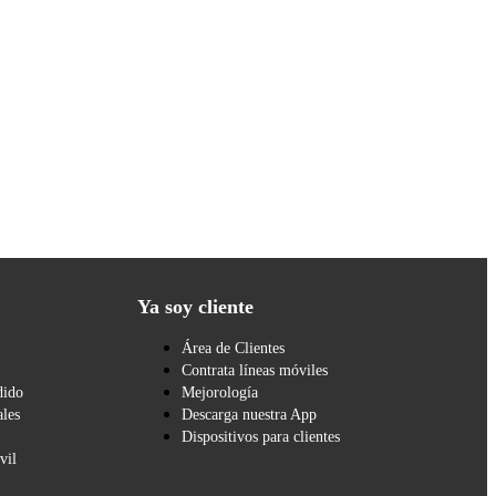
Ya soy cliente
Área de Clientes
Contrata líneas móviles
dido
Mejorología
les
Descarga nuestra App
Dispositivos para clientes
vil