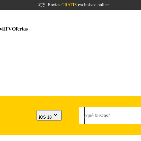
Envíos
GRATIS
exclusivos online
vil
TV
Ofertas
¿qué buscas?
iOS 18