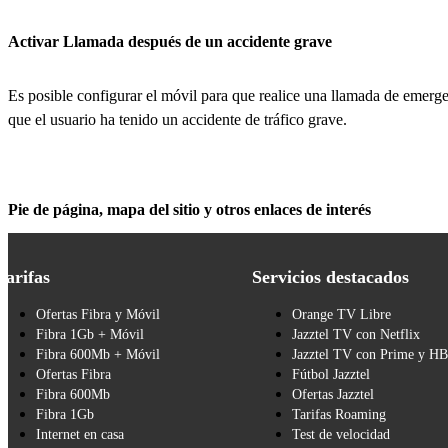
Activar Llamada después de un accidente grave
Es posible configurar el móvil para que realice una llamada de emerge
que el usuario ha tenido un accidente de tráfico grave.
Pie de página, mapa del sitio y otros enlaces de interés
Tarifas
Servicios destacados
Ofertas Fibra y Móvil
Orange TV Libre
Fibra 1Gb + Móvil
Jazztel TV con Netflix
Fibra 600Mb + Móvil
Jazztel TV con Prime y H
Ofertas Fibra
Fútbol Jazztel
Fibra 600Mb
Ofertas Jazztel
Fibra 1Gb
Tarifas Roaming
Internet en casa
Test de velocidad