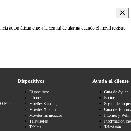
ncia automáticamente a la central de alarma cuando el móvil registra
Dispositivos
Ayuda al cliente
Dispositivos
Guía de Ayuda
iPhone
Factura
BO Max
Móviles Samsung
Seguimiento pe
Móviles Xiaomi
Guía de Termina
Móviles financiados
Internet y Wifi
Televisores
Información mó
Tablets
Televisión