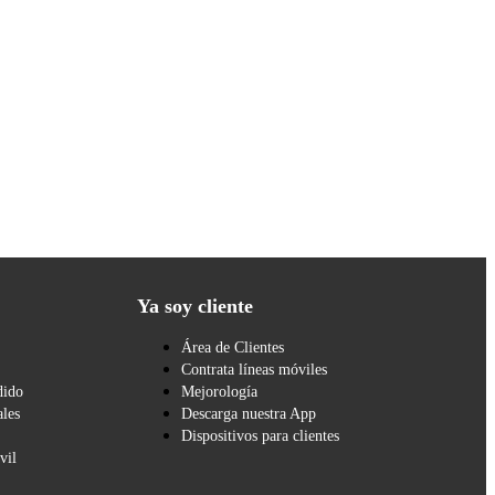
Ya soy cliente
Área de Clientes
Contrata líneas móviles
dido
Mejorología
les
Descarga nuestra App
Dispositivos para clientes
vil