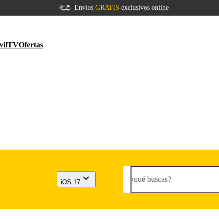
Envíos
GRATIS
exclusivos online
vil
TV
Ofertas
¿qué buscas?
iOS 17