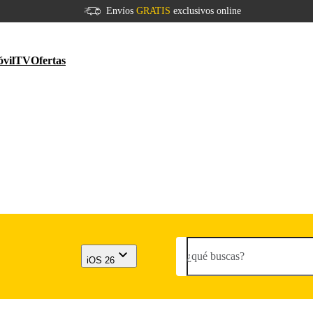
Envíos
GRATIS
exclusivos online
vil
TV
Ofertas
¿qué buscas?
iOS 26