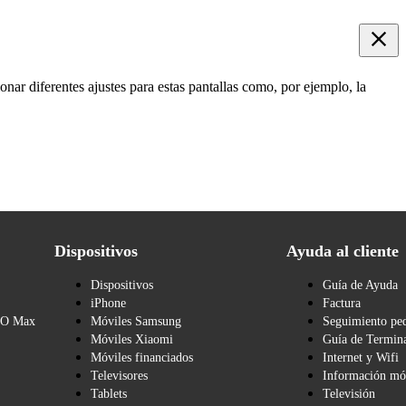
onar diferentes ajustes para estas pantallas como, por ejemplo, la
Dispositivos
Ayuda al cliente
Dispositivos
Guía de Ayuda
iPhone
Factura
BO Max
Móviles Samsung
Seguimiento pe
Móviles Xiaomi
Guía de Termina
Móviles financiados
Internet y Wifi
Televisores
Información mó
Tablets
Televisión