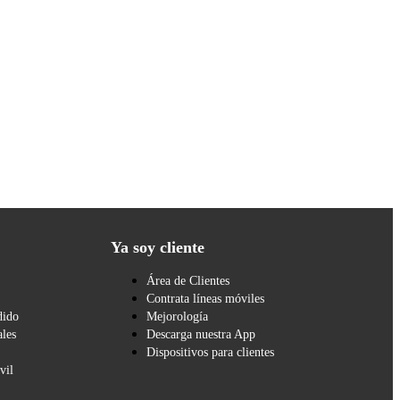
Ya soy cliente
Área de Clientes
Contrata líneas móviles
dido
Mejorología
les
Descarga nuestra App
Dispositivos para clientes
vil