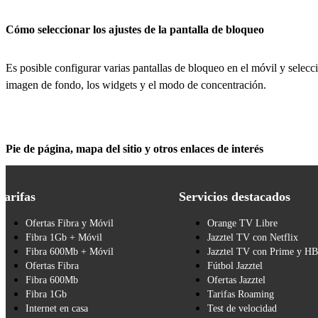
Cómo seleccionar los ajustes de la pantalla de bloqueo
Es posible configurar varias pantallas de bloqueo en el móvil y selecci
imagen de fondo, los widgets y el modo de concentración.
Pie de página, mapa del sitio y otros enlaces de interés
Tarifas
Servicios destacados
Ofertas Fibra y Móvil
Orange TV Libre
Fibra 1Gb + Móvil
Jazztel TV con Netflix
Fibra 600Mb + Móvil
Jazztel TV con Prime y H
Ofertas Fibra
Fútbol Jazztel
Fibra 600Mb
Ofertas Jazztel
Fibra 1Gb
Tarifas Roaming
Internet en casa
Test de velocidad