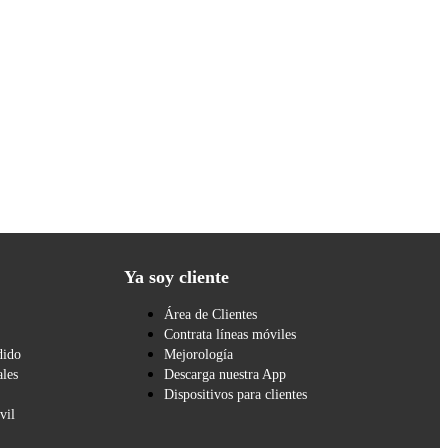
Ya soy cliente
Área de Clientes
Contrata líneas móviles
dido
Mejorología
les
Descarga nuestra App
Dispositivos para clientes
vil