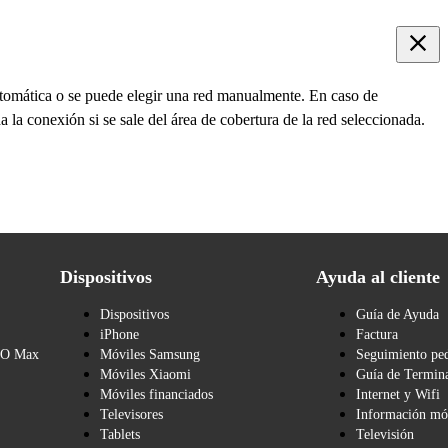
utomática o se puede elegir una red manualmente. En caso de
 la conexión si se sale del área de cobertura de la red seleccionada.
Dispositivos
Ayuda al cliente
Dispositivos
Guía de Ayuda
iPhone
Factura
BO Max
Móviles Samsung
Seguimiento pe
Móviles Xiaomi
Guía de Termina
Móviles financiados
Internet y Wifi
Televisores
Información mó
Tablets
Televisión