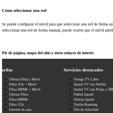
Cómo seleccionar una red
Se puede configurar el móvil para que seleccione una red de forma a
seleccionar una red de forma manual, puede ocurrir que el móvil pierda
Pie de página, mapa del sitio y otros enlaces de interés
Tarifas
Servicios destacados
Ofertas Fibra y Móvil
Orange TV Libre
Fibra 1Gb + Móvil
Jazztel TV con Netflix
Fibra 600Mb + Móvil
Jazztel TV con Prime y H
Ofertas Fibra
Fútbol Jazztel
Fibra 600Mb
Ofertas Jazztel
Fibra 1Gb
Tarifas Roaming
Internet en casa
Test de velocidad