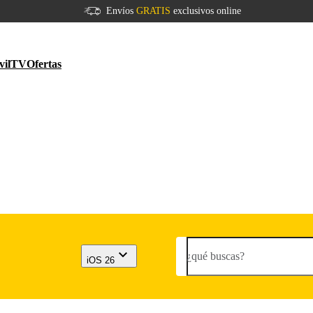
Envíos
GRATIS
exclusivos online
vil
TV
Ofertas
¿qué buscas?
iOS 26