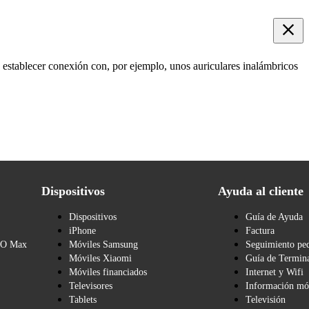
 establecer conexión con, por ejemplo, unos auriculares inalámbricos
Dispositivos
Ayuda al cliente
Dispositivos
Guía de Ayuda
iPhone
Factura
BO Max
Móviles Samsung
Seguimiento pe
Móviles Xiaomi
Guía de Termina
Móviles financiados
Internet y Wifi
Televisores
Información mó
Tablets
Televisión