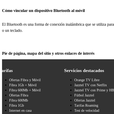
Cómo vincular un dispositivo Bluetooth al móvil
El Bluetooth es una forma de conexión inalámbrica que se utiliza para
o un teclado.
Pie de página, mapa del sitio y otros enlaces de interés
Tarifas
Servicios destacados
Ofertas Fibra y Móvil
Orange TV Libre
Fibra 1Gb + Móvil
Jazztel TV con Netflix
Fibra 600Mb + Móvil
Jazztel TV con Prime y H
Ofertas Fibra
Fútbol Jazztel
Fibra 600Mb
Ofertas Jazztel
Fibra 1Gb
Tarifas Roaming
Internet en casa
Test de velocidad