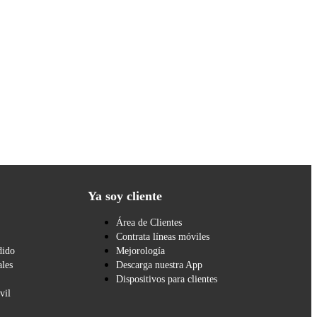
Ya soy cliente
Área de Clientes
Contrata líneas móviles
dido
Mejorología
les
Descarga nuestra App
Dispositivos para clientes
vil