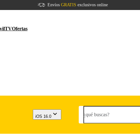
Envíos
GRATIS
exclusivos online
vil
TV
Ofertas
¿qué buscas?
iOS 16.0