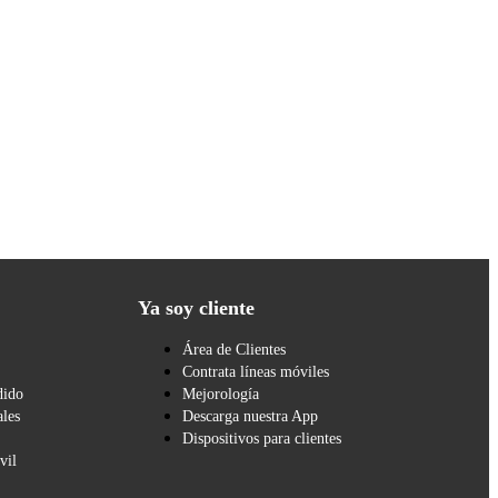
Ya soy cliente
Área de Clientes
Contrata líneas móviles
dido
Mejorología
les
Descarga nuestra App
Dispositivos para clientes
vil