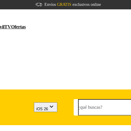
Envíos
GRATIS
exclusivos online
vil
TV
Ofertas
¿qué buscas?
iOS 26