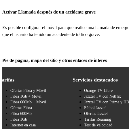
Activar Llamada después de un accidente grave
Es posible configurar el móvil para que realice una llamada de emerge
que el usuario ha tenido un accidente de tráfico grave.
Pie de página, mapa del sitio y otros enlaces de interés
Tarifas
Servicios destacados
Ofertas Fibra y Móvil
Orange TV Libre
Fibra 1Gb + Móvil
Jazztel TV con Netflix
Fibra 600Mb + Móvil
Jazztel TV con Prime y H
Ofertas Fibra
Fútbol Jazztel
Fibra 600Mb
Ofertas Jazztel
Fibra 1Gb
Tarifas Roaming
Internet en casa
Test de velocidad