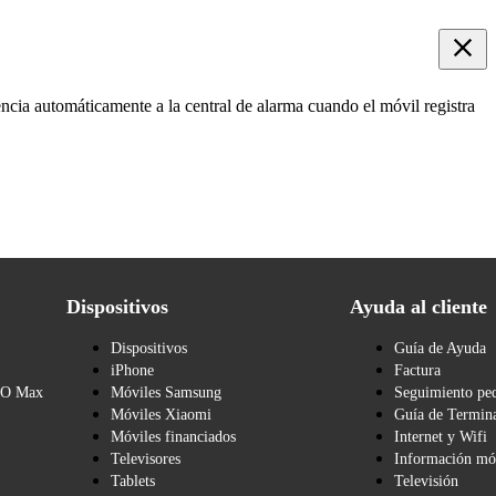
ncia automáticamente a la central de alarma cuando el móvil registra
Dispositivos
Ayuda al cliente
Dispositivos
Guía de Ayuda
iPhone
Factura
BO Max
Móviles Samsung
Seguimiento pe
Móviles Xiaomi
Guía de Termina
Móviles financiados
Internet y Wifi
Televisores
Información mó
Tablets
Televisión