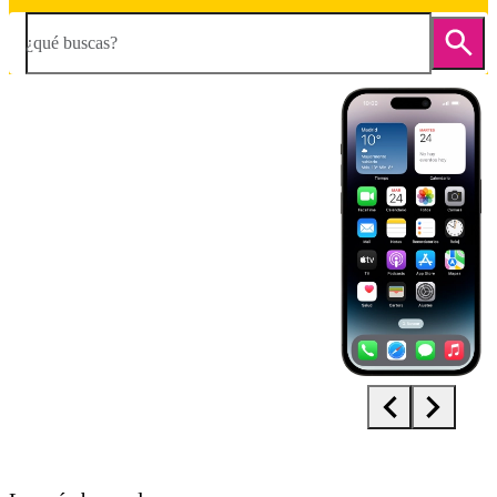
¿qué buscas?
Diapositiva 1 de 5. Apple iPhone 14 Pro - DarkGray - imagen 1