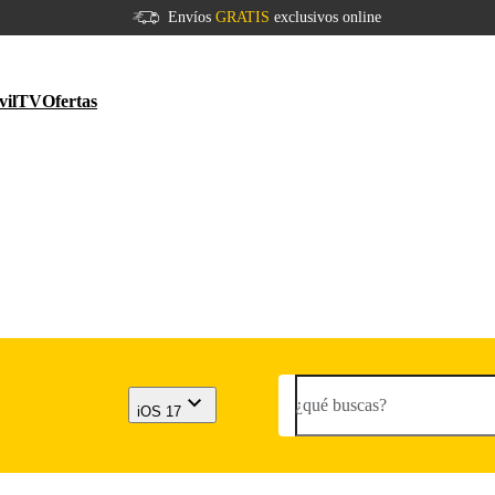
Envíos
GRATIS
exclusivos online
vil
TV
Ofertas
¿qué buscas?
iOS 17