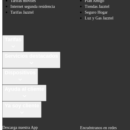
Tarifas móviles
Plan Amigo
Internet segunda residencia
Tiendas Jazztel
Tarifas Jazztel
Seguro Hogar
Luz y Gas Jazztel
Tarifas
Servicios destacados
Dispositivos
Ayuda al cliente
Ya soy cliente
Descarga nuestra App
Encuéntranos en redes