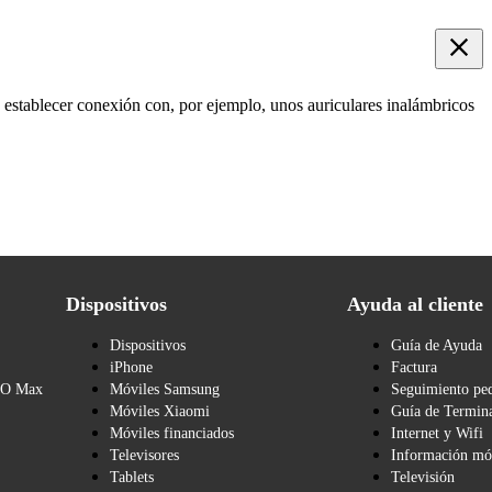
 establecer conexión con, por ejemplo, unos auriculares inalámbricos
Dispositivos
Ayuda al cliente
Dispositivos
Guía de Ayuda
iPhone
Factura
BO Max
Móviles Samsung
Seguimiento pe
Móviles Xiaomi
Guía de Termina
Móviles financiados
Internet y Wifi
Televisores
Información mó
Tablets
Televisión