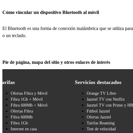
Cómo vincular un dispositivo Bluetooth al móvil
El Bluetooth es una forma de conexión inalámbrica que se utiliza para
o un teclado.
Pie de página, mapa del sitio y otros enlaces de interés
Tarifas
Servicios destacados
Ofertas Fibra y Móvil
Orange TV Libre
Fibra 1Gb + Móvil
Jazztel TV con Netflix
Fibra 600Mb + Móvil
Jazztel TV con Prime y H
Ofertas Fibra
Fútbol Jazztel
Fibra 600Mb
Ofertas Jazztel
Fibra 1Gb
Tarifas Roaming
Internet en casa
Test de velocidad