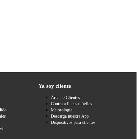
Ya soy cliente
Área de Clientes
Contrata líneas móviles
dido
Mejorología
les
Descarga nuestra App
Dispositivos para clientes
vil