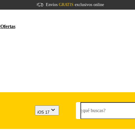
Envíos
GRATIS
exclusivos online
V
Ofertas
¿qué buscas?
iOS 17