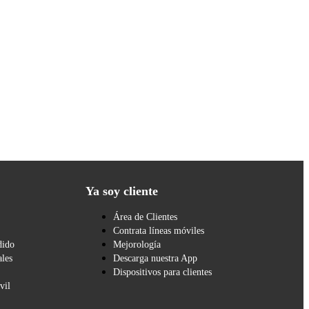
Ya soy cliente
Área de Clientes
Contrata líneas móviles
dido
Mejorología
les
Descarga nuestra App
Dispositivos para clientes
vil