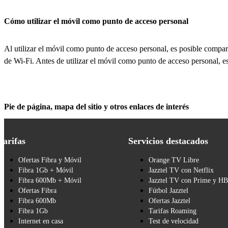
Cómo utilizar el móvil como punto de acceso personal
Al utilizar el móvil como punto de acceso personal, es posible comparti
de Wi-Fi. Antes de utilizar el móvil como punto de acceso personal, e
Pie de página, mapa del sitio y otros enlaces de interés
Tarifas
Servicios destacados
Ofertas Fibra y Móvil
Orange TV Libre
Fibra 1Gb + Móvil
Jazztel TV con Netflix
Fibra 600Mb + Móvil
Jazztel TV con Prime y H
Ofertas Fibra
Fútbol Jazztel
Fibra 600Mb
Ofertas Jazztel
Fibra 1Gb
Tarifas Roaming
Internet en casa
Test de velocidad