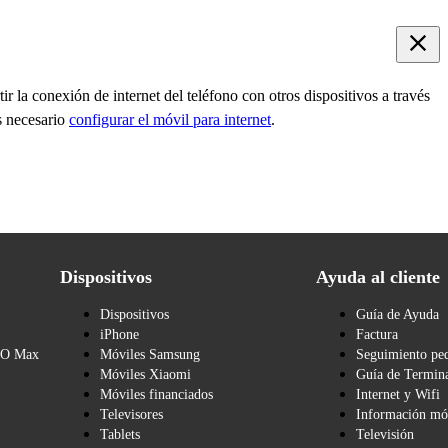
r la conexión de internet del teléfono con otros dispositivos a través
s necesario
configurar el móvil para internet
.
Dispositivos
Ayuda al cliente
Dispositivos
Guía de Ayuda
iPhone
Factura
BO Max
Móviles Samsung
Seguimiento pe
Móviles Xiaomi
Guía de Termina
Móviles financiados
Internet y Wifi
Televisores
Información mó
Tablets
Televisión