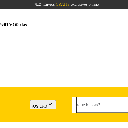
Envíos
GRATIS
exclusivos online
vil
TV
Ofertas
¿qué buscas?
iOS 16.0