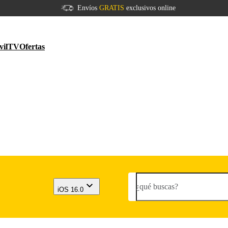
Envíos
GRATIS
exclusivos online
vil
TV
Ofertas
¿qué buscas?
iOS 16.0