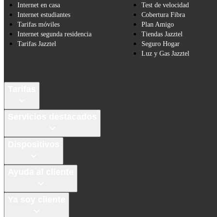
Internet en casa
Test de velocidad
Internet estudiantes
Cobertura Fibra
Tarifas móviles
Plan Amigo
Internet segunda residencia
Tiendas Jazztel
Tarifas Jazztel
Seguro Hogar
Luz y Gas Jazztel
Tarifas
Servicios destacados
Dispositivos
Ayuda al cliente
Ya soy cliente