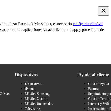
s de utilizar Facebook Messenger, es necesario
configurar el móvil
esarrollador de aplicaciones va actualizando la app y por eso puede
Dispositivos
Ayuda al cliente
Dispositivos
Guía de Ayuda
iPhone
Factura
BO Max
Móviles Samsung
Seguimiento pe
Móviles Xiaomi
Guía de Termina
Móviles financiados
Internet y Wifi
Televisores
Información mó