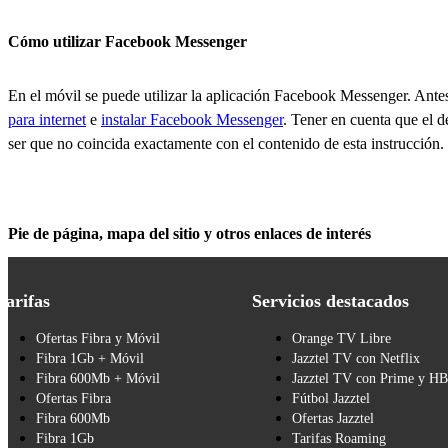
Cómo utilizar Facebook Messenger
En el móvil se puede utilizar la aplicación Facebook Messenger. Ante
para internet
e
instalar Facebook Messenger
. Tener en cuenta que el d
ser que no coincida exactamente con el contenido de esta instrucción.
Pie de página, mapa del sitio y otros enlaces de interés
Tarifas
Servicios destacados
Ofertas Fibra y Móvil
Orange TV Libre
Fibra 1Gb + Móvil
Jazztel TV con Netflix
Fibra 600Mb + Móvil
Jazztel TV con Prime y H
Ofertas Fibra
Fútbol Jazztel
Fibra 600Mb
Ofertas Jazztel
Fibra 1Gb
Tarifas Roaming