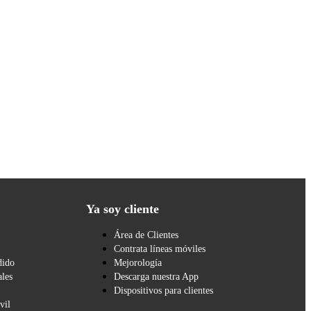
Ya soy cliente
Área de Clientes
Contrata líneas móviles
dido
Mejorología
les
Descarga nuestra App
Dispositivos para clientes
vil