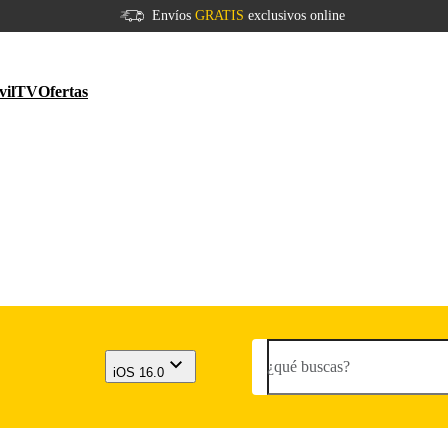
Envíos
GRATIS
exclusivos online
vil
TV
Ofertas
¿qué buscas?
iOS 16.0