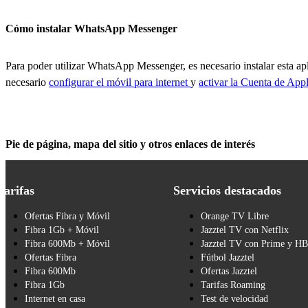
Cómo instalar WhatsApp Messenger
Para poder utilizar WhatsApp Messenger, es necesario instalar esta a
necesario
configurar el móvil para internet
y
activar la Cuenta de Appl
Pie de página, mapa del sitio y otros enlaces de interés
Tarifas
Servicios destacados
Ofertas Fibra y Móvil
Orange TV Libre
Fibra 1Gb + Móvil
Jazztel TV con Netflix
Fibra 600Mb + Móvil
Jazztel TV con Prime y H
Ofertas Fibra
Fútbol Jazztel
Fibra 600Mb
Ofertas Jazztel
Fibra 1Gb
Tarifas Roaming
Internet en casa
Test de velocidad