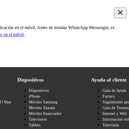
plicación en el móvil. Antes de instalar WhatsApp Messenger, es
e en el móvil
.
Dispositivos
Ayuda al cliente
Dispositivos
Guía de Ayuda
iPhone
Factura
BO Max
Móviles Samsung
Seguimiento pe
Móviles Xiaomi
Guía de Termina
Móviles financiados
Internet y Wifi
Televisores
Información mó
Tablets
Televisión