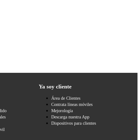
Ya soy cliente
Área de Clientes
Contrata líneas móviles
dido
Mejorología
les
Descarga nuestra App
Dispositivos para clientes
vil