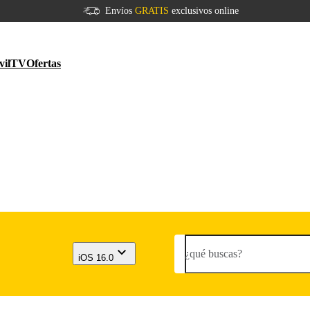
Envíos
GRATIS
exclusivos online
vil
TV
Ofertas
¿qué buscas?
iOS 16.0