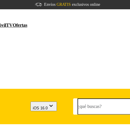
Envíos
GRATIS
exclusivos online
vil
TV
Ofertas
¿qué buscas?
iOS 16.0