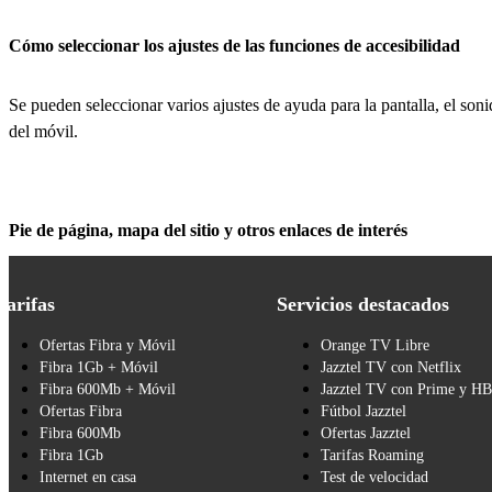
Cómo seleccionar los ajustes de las funciones de accesibilidad
Se pueden seleccionar varios ajustes de ayuda para la pantalla, el soni
del móvil.
Pie de página, mapa del sitio y otros enlaces de interés
Tarifas
Servicios destacados
Ofertas Fibra y Móvil
Orange TV Libre
Fibra 1Gb + Móvil
Jazztel TV con Netflix
Fibra 600Mb + Móvil
Jazztel TV con Prime y H
Ofertas Fibra
Fútbol Jazztel
Fibra 600Mb
Ofertas Jazztel
Fibra 1Gb
Tarifas Roaming
Internet en casa
Test de velocidad