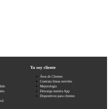
Ya soy cliente
Área de Clientes
Contrata líneas móviles
dido
Mejorología
les
Descarga nuestra App
Dispositivos para clientes
vil