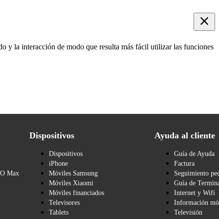
do y la interacción de modo que resulta más fácil utilizar las funciones
Dispositivos
Ayuda al cliente
Dispositivos
Guía de Ayuda
iPhone
Factura
BO Max
Móviles Samsung
Seguimiento pe
Móviles Xiaomi
Guía de Termina
Móviles financiados
Internet y Wifi
Televisores
Información mó
Tablets
Televisión