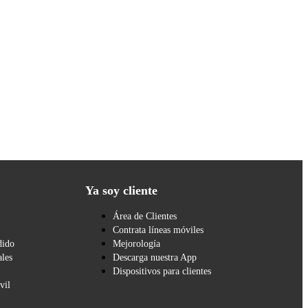
Ya soy cliente
Área de Clientes
Contrata líneas móviles
dido
Mejorología
les
Descarga nuestra App
Dispositivos para clientes
vil