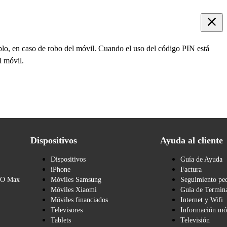
mplo, en caso de robo del móvil. Cuando el uso del código PIN está
l móvil.
Dispositivos
Ayuda al cliente
Dispositivos
Guía de Ayuda
iPhone
Factura
BO Max
Móviles Samsung
Seguimiento pe
Móviles Xiaomi
Guía de Termina
Móviles financiados
Internet y Wifi
Televisores
Información mó
Tablets
Televisión