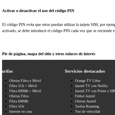
Activar o desactivar el uso del código PIN
El código PIN evita que otros puedan utilizar la tarjeta SIM, por eje
activado, se debe introducir el código PIN cada vez que se enciende e
Pie de página, mapa del sitio y otros enlaces de interés
Tarifas
Servicios destacados
Ofertas Fibra y Móvil
Orange TV Libre
Fibra 1Gb + Móvil
Jazztel TV con Netflix
Fibra 600Mb + Móvil
Jazztel TV con Prime y H
Ofertas Fibra
Fútbol Jazztel
Fibra 600Mb
Ofertas Jazztel
Fibra 1Gb
Tarifas Roaming
Internet en casa
Test de velocidad