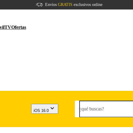
Envíos
GRATIS
exclusivos online
vil
TV
Ofertas
¿qué buscas?
iOS 16.0