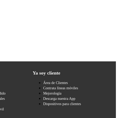
Ya soy cliente
Área de Clientes
Contrata líneas móviles
dido
Mejorología
les
Descarga nuestra App
Dispositivos para clientes
vil