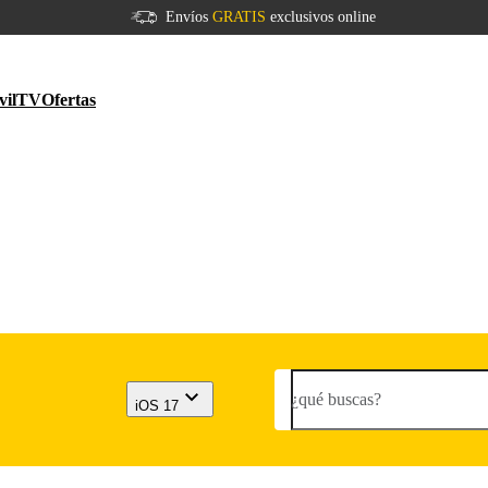
Envíos
GRATIS
exclusivos online
vil
TV
Ofertas
¿qué buscas?
iOS 17