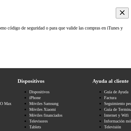
como código de seguridad o para que valide las compras en iTunes y
Dispositivos
Ayuda al cliente
Dispositivos
Guía de Ayuda
iPhone
Factura
BO Max
Móviles Samsung
Seguimiento pe
Móviles Xiaomi
Guía de Termina
Móviles financiados
Internet y Wifi
Televisores
Información mó
Tablets
Televisión