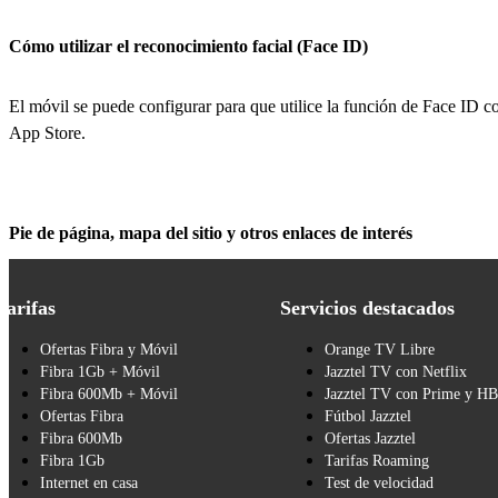
Cómo utilizar el reconocimiento facial (Face ID)
El móvil se puede configurar para que utilice la función de Face ID 
App Store.
Pie de página, mapa del sitio y otros enlaces de interés
Tarifas
Servicios destacados
Ofertas Fibra y Móvil
Orange TV Libre
Fibra 1Gb + Móvil
Jazztel TV con Netflix
Fibra 600Mb + Móvil
Jazztel TV con Prime y H
Ofertas Fibra
Fútbol Jazztel
Fibra 600Mb
Ofertas Jazztel
Fibra 1Gb
Tarifas Roaming
Internet en casa
Test de velocidad