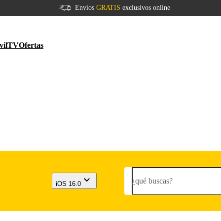
Envíos
GRATIS
exclusivos online
vil
TV
Ofertas
¿qué buscas?
iOS 16.0