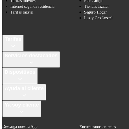
Tarifas móviles
Plan Amigo
Internet segunda residencia
Tiendas Jazztel
Tarifas Jazztel
Seguro Hogar
Luz y Gas Jazztel
Tarifas
Servicios destacados
Dispositivos
Ayuda al cliente
Ya soy cliente
Descarga nuestra App
Encuéntranos en redes