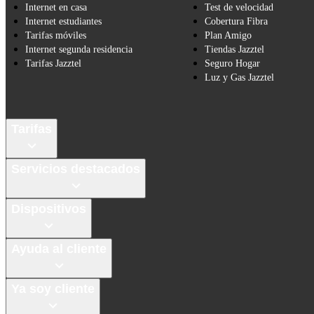
Internet en casa
Test de velocidad
Internet estudiantes
Cobertura Fibra
Tarifas móviles
Plan Amigo
Internet segunda residencia
Tiendas Jazztel
Tarifas Jazztel
Seguro Hogar
Luz y Gas Jazztel
Tarifas
Servicios destacados
Dispositivos
Ayuda al cliente
Ya soy cliente