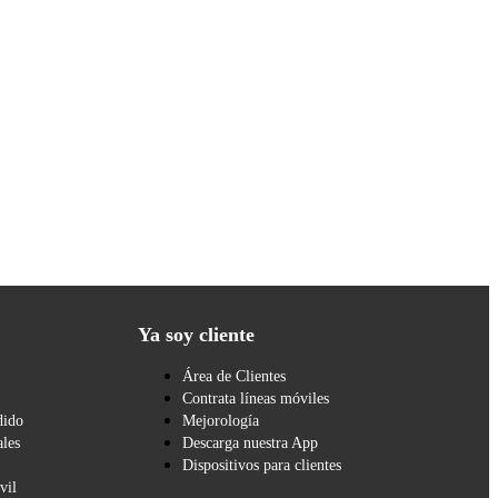
Ya soy cliente
Área de Clientes
Contrata líneas móviles
dido
Mejorología
les
Descarga nuestra App
Dispositivos para clientes
vil