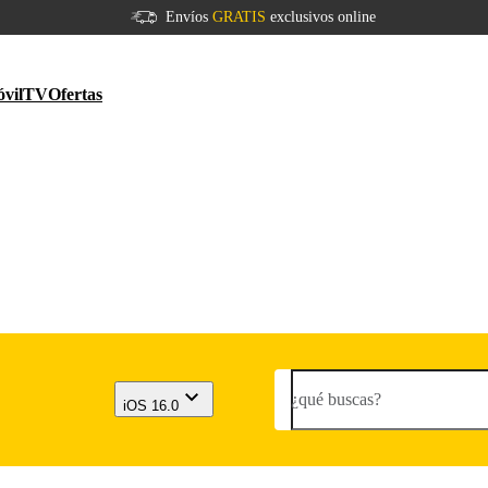
Envíos
GRATIS
exclusivos online
vil
TV
Ofertas
¿qué buscas?
iOS 16.0