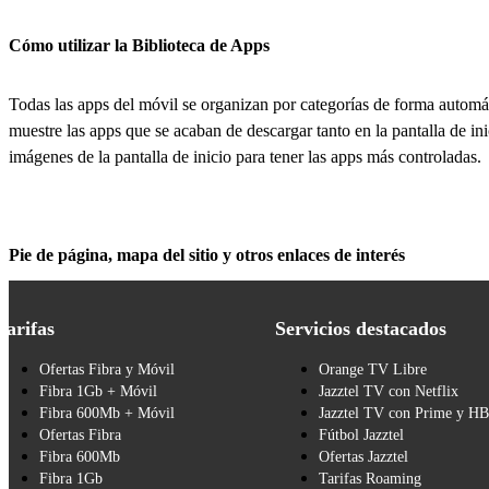
Cómo utilizar la Biblioteca de Apps
Todas las apps del móvil se organizan por categorías de forma automá
muestre las apps que se acaban de descargar tanto en la pantalla de 
imágenes de la pantalla de inicio para tener las apps más controladas.
Pie de página, mapa del sitio y otros enlaces de interés
Tarifas
Servicios destacados
Ofertas Fibra y Móvil
Orange TV Libre
Fibra 1Gb + Móvil
Jazztel TV con Netflix
Fibra 600Mb + Móvil
Jazztel TV con Prime y H
Ofertas Fibra
Fútbol Jazztel
Fibra 600Mb
Ofertas Jazztel
Fibra 1Gb
Tarifas Roaming