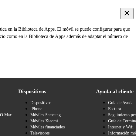
tica en la Biblioteca de Apps. El móvil se puede configurar para que
inicio como en la Biblioteca de Apps además de adaptar el número de
Dispositivos
Ayuda al cliente
Dispositivos
Guía de Ayuda
iPhone
Factura
BO Max
Móviles Samsung
Seguimiento pe
Móviles Xiaomi
Guía de Termina
Móviles financiados
Internet y Wifi
Televisores
Información mó