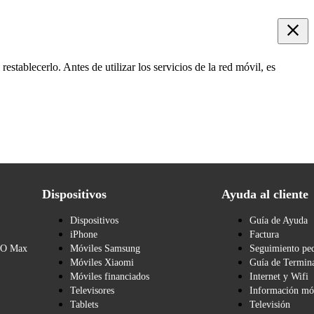
restablecerlo. Antes de utilizar los servicios de la red móvil, es
Dispositivos
Ayuda al cliente
Dispositivos
Guía de Ayuda
iPhone
Factura
BO Max
Móviles Samsung
Seguimiento pe
Móviles Xiaomi
Guía de Termina
Móviles financiados
Internet y Wifi
Televisores
Información mó
Tablets
Televisión