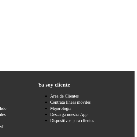
Ya soy cliente
Área de Clientes
Contrata líneas móviles
dido
Mejorología
les
Descarga nuestra App
Dispositivos para clientes
vil