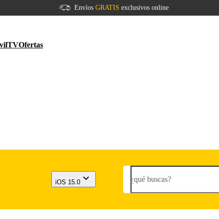
Envíos
GRATIS
exclusivos online
vil
TV
Ofertas
¿qué buscas?
iOS 15.0