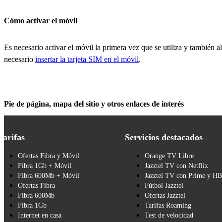
Cómo activar el móvil
Es necesario activar el móvil la primera vez que se utiliza y también al 
necesario
insertar la tarjeta SIM en el móvil
.
Pie de página, mapa del sitio y otros enlaces de interés
Tarifas
Servicios destacados
Ofertas Fibra y Móvil
Orange TV Libre
Fibra 1Gb + Móvil
Jazztel TV con Netflix
Fibra 600Mb + Móvil
Jazztel TV con Prime y H
Ofertas Fibra
Fútbol Jazztel
Fibra 600Mb
Ofertas Jazztel
Fibra 1Gb
Tarifas Roaming
Internet en casa
Test de velocidad