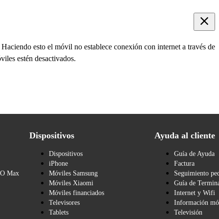
 Haciendo esto el móvil no establece conexión con internet a través de
viles estén desactivados.
Dispositivos
Ayuda al cliente
Dispositivos
Guía de Ayuda
iPhone
Factura
BO Max
Móviles Samsung
Seguimiento pe
Móviles Xiaomi
Guía de Termina
Móviles financiados
Internet y Wifi
Televisores
Información mó
Tablets
Televisión