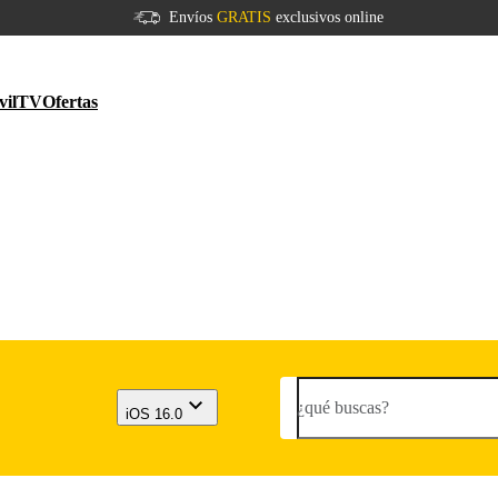
Envíos
GRATIS
exclusivos online
vil
TV
Ofertas
¿qué buscas?
iOS 16.0