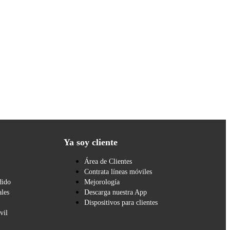
Ya soy cliente
Área de Clientes
Contrata líneas móviles
dido
Mejorología
les
Descarga nuestra App
Dispositivos para clientes
vil