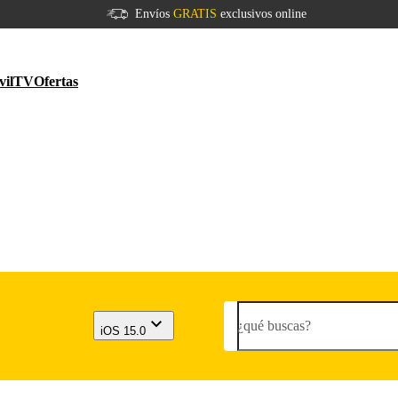
Envíos
GRATIS
exclusivos online
vil
TV
Ofertas
¿qué buscas?
iOS 15.0