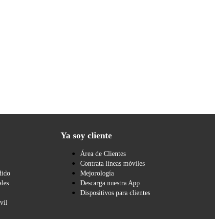
Ya soy cliente
Área de Clientes
Contrata líneas móviles
dido
Mejorología
les
Descarga nuestra App
Dispositivos para clientes
vil