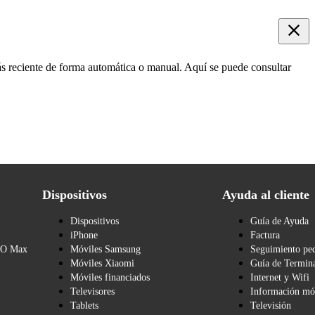
más reciente de forma automática o manual. Aquí se puede consultar
Dispositivos
Ayuda al cliente
Dispositivos
Guía de Ayuda
iPhone
Factura
BO Max
Móviles Samsung
Seguimiento pe
Móviles Xiaomi
Guía de Termina
Móviles financiados
Internet y Wifi
Televisores
Información mó
Tablets
Televisión