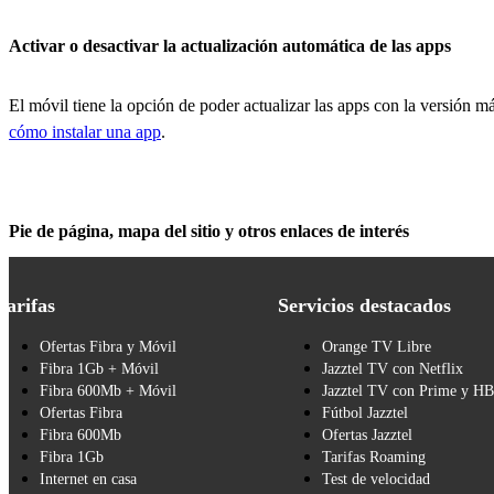
Activar o desactivar la actualización automática de las apps
El móvil tiene la opción de poder actualizar las apps con la versión 
cómo instalar una app
.
Pie de página, mapa del sitio y otros enlaces de interés
Tarifas
Servicios destacados
Ofertas Fibra y Móvil
Orange TV Libre
Fibra 1Gb + Móvil
Jazztel TV con Netflix
Fibra 600Mb + Móvil
Jazztel TV con Prime y H
Ofertas Fibra
Fútbol Jazztel
Fibra 600Mb
Ofertas Jazztel
Fibra 1Gb
Tarifas Roaming
Internet en casa
Test de velocidad