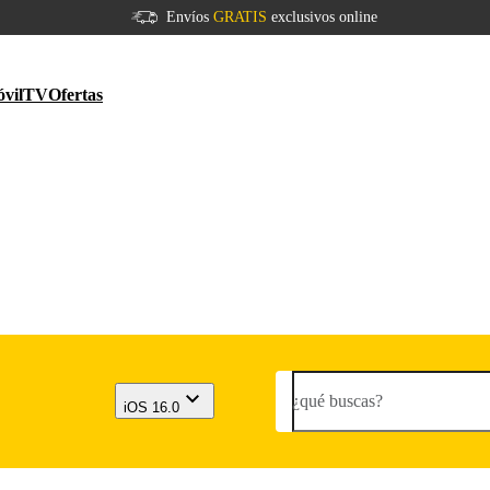
Envíos
GRATIS
exclusivos online
vil
TV
Ofertas
¿qué buscas?
iOS 16.0