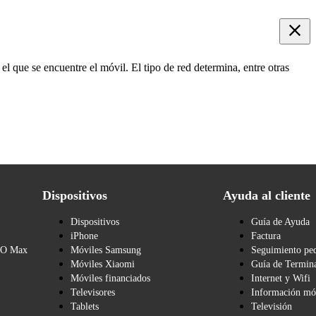
el que se encuentre el móvil. El tipo de red determina, entre otras
Dispositivos
Ayuda al cliente
Dispositivos
Guía de Ayuda
iPhone
Factura
BO Max
Móviles Samsung
Seguimiento pe
Móviles Xiaomi
Guía de Termina
Móviles financiados
Internet y Wifi
Televisores
Información mó
Tablets
Televisión