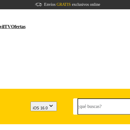
Envíos
GRATIS
exclusivos online
vil
TV
Ofertas
¿qué buscas?
iOS 16.0