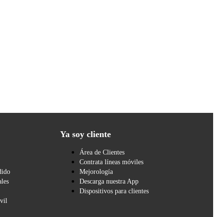
Ya soy cliente
Área de Clientes
Contrata líneas móviles
dido
Mejorología
les
Descarga nuestra App
Dispositivos para clientes
vil