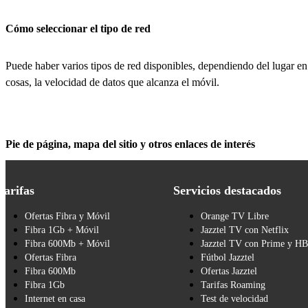
Cómo seleccionar el tipo de red
Puede haber varios tipos de red disponibles, dependiendo del lugar en 
cosas, la velocidad de datos que alcanza el móvil.
Pie de página, mapa del sitio y otros enlaces de interés
Tarifas
Servicios destacados
Ofertas Fibra y Móvil
Orange TV Libre
Fibra 1Gb + Móvil
Jazztel TV con Netflix
Fibra 600Mb + Móvil
Jazztel TV con Prime y H
Ofertas Fibra
Fútbol Jazztel
Fibra 600Mb
Ofertas Jazztel
Fibra 1Gb
Tarifas Roaming
Internet en casa
Test de velocidad