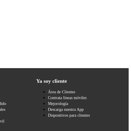
Ya soy cliente
Área de Clientes
Contrata líneas móviles
dido
Mejorología
les
Descarga nuestra App
Dispositivos para clientes
vil