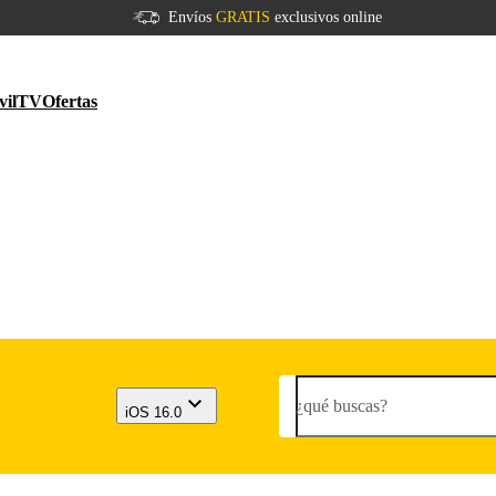
Envíos
GRATIS
exclusivos online
vil
TV
Ofertas
¿qué buscas?
iOS 16.0