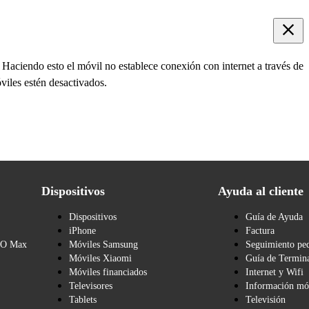
 Haciendo esto el móvil no establece conexión con internet a través de
viles estén desactivados.
Dispositivos
Ayuda al cliente
Dispositivos
Guía de Ayuda
iPhone
Factura
BO Max
Móviles Samsung
Seguimiento pe
Móviles Xiaomi
Guía de Termina
Móviles financiados
Internet y Wifi
Televisores
Información mó
Tablets
Televisión