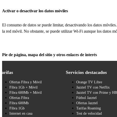
Activar o desactivar los datos móviles
El consumo de datos se puede limitar, desactivando los datos móviles.
la red móvil. No obstante, se puede utilizar Wi-Fi aunque los datos mó
Pie de página, mapa del sitio y otros enlaces de interés
Tarifas
Servicios destacados
Ofertas Fibra y Móvil
Orange TV Libre
Fibra 1Gb + Móvil
Jazztel TV con Netflix
Fibra 600Mb + Móvil
Jazztel TV con Prime y H
Ofertas Fibra
Fútbol Jazztel
Fibra 600Mb
Ofertas Jazztel
Fibra 1Gb
Tarifas Roaming
Internet en casa
Test de velocidad