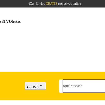
Envíos
GRATIS
exclusivos online
vil
TV
Ofertas
¿qué buscas?
iOS 15.0