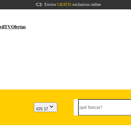
Envíos
GRATIS
exclusivos online
vil
TV
Ofertas
¿qué buscas?
iOS 17