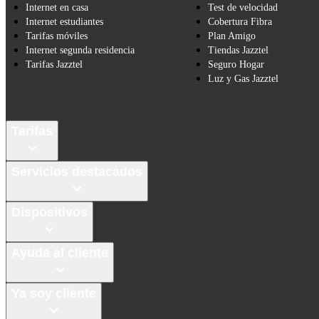
Internet en casa
Test de velocidad
Internet estudiantes
Cobertura Fibra
Tarifas móviles
Plan Amigo
Internet segunda residencia
Tiendas Jazztel
Tarifas Jazztel
Seguro Hogar
Luz y Gas Jazztel
Tarifas
Servicios destacados
Dispositivos
Ayuda al cliente
Ya soy cliente