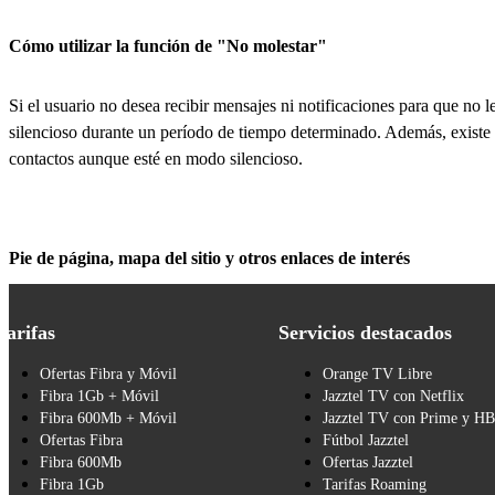
Cómo utilizar la función de "No molestar"
Si el usuario no desea recibir mensajes ni notificaciones para que no 
silencioso durante un período de tiempo determinado. Además, existe 
contactos aunque esté en modo silencioso.
Pie de página, mapa del sitio y otros enlaces de interés
Tarifas
Servicios destacados
Ofertas Fibra y Móvil
Orange TV Libre
Fibra 1Gb + Móvil
Jazztel TV con Netflix
Fibra 600Mb + Móvil
Jazztel TV con Prime y H
Ofertas Fibra
Fútbol Jazztel
Fibra 600Mb
Ofertas Jazztel
Fibra 1Gb
Tarifas Roaming