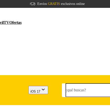
Envíos
GRATIS
exclusivos online
vil
TV
Ofertas
¿qué buscas?
iOS 17