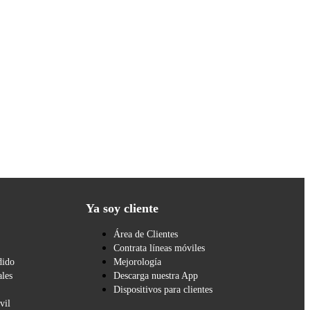
Ya soy cliente
Área de Clientes
Contrata líneas móviles
dido
Mejorología
les
Descarga nuestra App
Dispositivos para clientes
vil