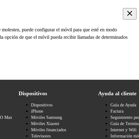
le molesten, puede configurar el móvil para que esté en modo
la opción de que el móvil pueda recibir llamadas de determinados
Dispositivos
Ayuda al cliente
Dispositivos
Guía de Ayuda
iPhone
Factura
BO Max
Móviles Samsung
Seguimiento pe
Móviles Xiaomi
Guía de Termina
Móviles financiados
Internet y Wifi
Televisores
Información mó