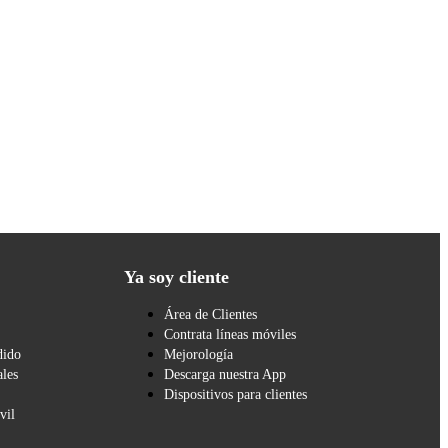
Ya soy cliente
Área de Clientes
Contrata líneas móviles
dido
Mejorología
les
Descarga nuestra App
Dispositivos para clientes
vil