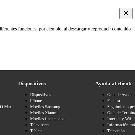
diferentes funciones, por ejemplo, al descargar y reproducir contenido
Dispositivos
Ayuda al cliente
Dispositivos
Guía de Ayuda
iPhone
Factura
BO Max
Móviles Samsung
Seguimiento pe
Móviles Xiaomi
Guía de Termina
Móviles financiados
Internet y Wifi
Televisores
Información mó
Tablets
Televisión