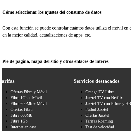
Cómo seleccionar los ajustes del consumo de datos
Con esta función se puede controlar cuántos datos utiliza el móvil en 
en la mejor calidad, actualizaciones de apps, etc.
Pie de página, mapa del sitio y otros enlaces de interés
Tarifas
Servicios destacados
Ofertas Fibra y Móvil
Orange TV Libre
Fibra 1Gb + Móvil
Jazztel TV con Netflix
Fibra 600Mb + Móvil
Jazztel TV con Prime y H
Ofertas Fibra
Fútbol Jazztel
Fibra 600Mb
Ofertas Jazztel
Fibra 1Gb
Tarifas Roaming
Internet en casa
Test de velocidad