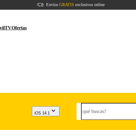
Envíos
GRATIS
exclusivos online
vil
TV
Ofertas
¿qué buscas?
iOS 14.1