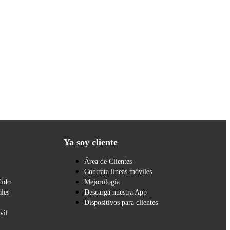
Ya soy cliente
Área de Clientes
Contrata líneas móviles
dido
Mejorología
les
Descarga nuestra App
Dispositivos para clientes
vil