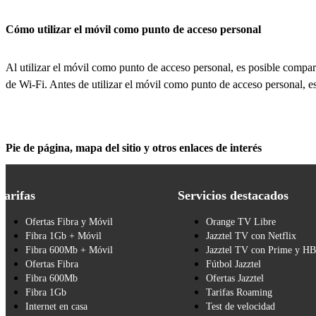
Cómo utilizar el móvil como punto de acceso personal
Al utilizar el móvil como punto de acceso personal, es posible comparti
de Wi-Fi. Antes de utilizar el móvil como punto de acceso personal, e
Pie de página, mapa del sitio y otros enlaces de interés
Tarifas
Servicios destacados
Ofertas Fibra y Móvil
Orange TV Libre
Fibra 1Gb + Móvil
Jazztel TV con Netflix
Fibra 600Mb + Móvil
Jazztel TV con Prime y H
Ofertas Fibra
Fútbol Jazztel
Fibra 600Mb
Ofertas Jazztel
Fibra 1Gb
Tarifas Roaming
Internet en casa
Test de velocidad