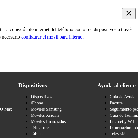
r la conexión de internet del teléfono con otros dispositivos a través
s necesario
configurar el móvil para internet
.
Dispositivos
Ayuda al cliente
Dispositivos
Guía de Ayuda
iPhone
Factura
BO Max
Móviles Samsung
Seguimiento pe
Móviles Xiaomi
Guía de Termina
Móviles financiados
Internet y Wifi
Televisores
Información mó
Tablets
Televisión