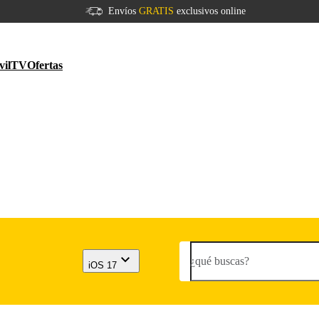
Envíos
GRATIS
exclusivos online
vil
TV
Ofertas
¿qué buscas?
iOS 17