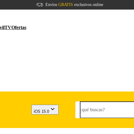
Envíos
GRATIS
exclusivos online
vil
TV
Ofertas
¿qué buscas?
iOS 15.0