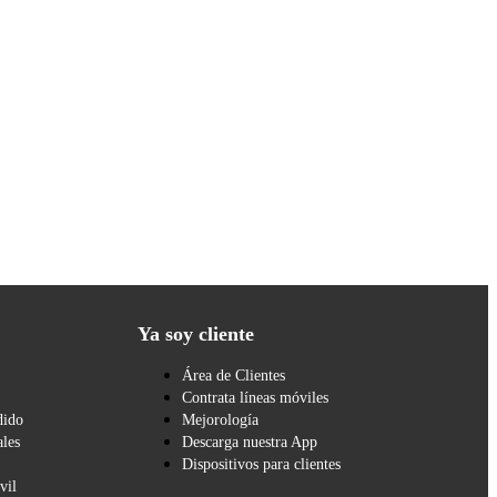
Ya soy cliente
Área de Clientes
Contrata líneas móviles
dido
Mejorología
les
Descarga nuestra App
Dispositivos para clientes
vil