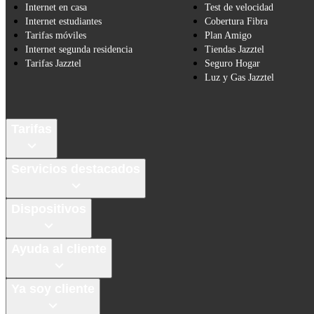
Internet en casa
Test de velocidad
Internet estudiantes
Cobertura Fibra
Tarifas móviles
Plan Amigo
Internet segunda residencia
Tiendas Jazztel
Tarifas Jazztel
Seguro Hogar
Luz y Gas Jazztel
Tarifas
Servicios destacados
Dispositivos
Ayuda al cliente
Ya soy cliente