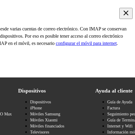
 desde varias cuentas de correo electrónico. Con IMAP se conservan
 dispositivos. Por eso es posible tener acceso al correo electrónico
IMAP en el móvil, es necesario
configurar el móvil para internet
.
Dispositivos
Ayuda al cliente
Dispositivos
Guía de Ayuda
iPhone
Factura
BO Max
Móviles Samsung
Seguimiento pe
Móviles Xiaomi
Guía de Termina
Móviles financiados
Internet y Wifi
Televisores
Información mó