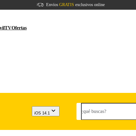
Envíos
GRATIS
exclusivos online
vil
TV
Ofertas
¿qué buscas?
iOS 14.1