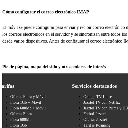
Cómo configurar el correo electrónico IMAP
El móvil se puede configurar para enviar y recibir correo electrónico
los correos electrónicos en el servidor y se sincronizan entre todos los
desde varios dispositivos. Antes de configurar el correo electrónico 
Pie de página, mapa del sitio y otros enlaces de interés
Tarifas
Servicios destacados
Ofertas Fibra y Móvil
Orange TV Libre
Fibra 1Gb + Móvil
Jazztel TV con Netflix
Fibra 600Mb + Móvil
Jazztel TV con Prime y H
Ofertas Fibra
Fútbol Jazztel
Fibra 600Mb
Ofertas Jazztel
Fibra 1Gb
Tarifas Roaming