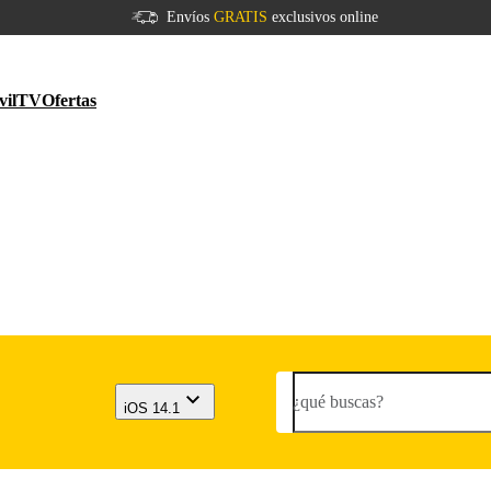
Envíos
GRATIS
exclusivos online
vil
TV
Ofertas
¿qué buscas?
iOS 14.1