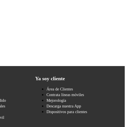
Ya soy cliente
Área de Clientes
Contrata líneas móviles
dido
Mejorología
les
Descarga nuestra App
Dispositivos para clientes
vil