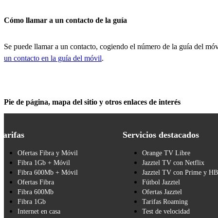
Cómo llamar a un contacto de la guía
Se puede llamar a un contacto, cogiendo el número de la guía del móvi
un contacto en la guía del móvil
.
Pie de página, mapa del sitio y otros enlaces de interés
Tarifas
Servicios destacados
Ofertas Fibra y Móvil
Orange TV Libre
Fibra 1Gb + Móvil
Jazztel TV con Netflix
Fibra 600Mb + Móvil
Jazztel TV con Prime y H
Ofertas Fibra
Fútbol Jazztel
Fibra 600Mb
Ofertas Jazztel
Fibra 1Gb
Tarifas Roaming
Internet en casa
Test de velocidad