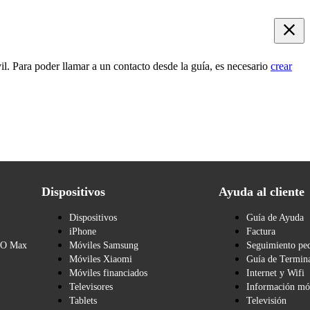
l. Para poder llamar a un contacto desde la guía, es necesario
crear
Dispositivos
Ayuda al cliente
Dispositivos
Guía de Ayuda
iPhone
Factura
BO Max
Móviles Samsung
Seguimiento pe
Móviles Xiaomi
Guía de Termina
Móviles financiados
Internet y Wifi
Televisores
Información mó
Tablets
Televisión