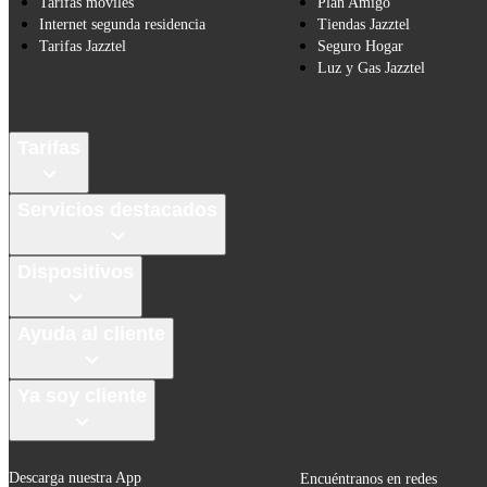
Tarifas móviles
Plan Amigo
Internet segunda residencia
Tiendas Jazztel
Tarifas Jazztel
Seguro Hogar
Luz y Gas Jazztel
Tarifas
Servicios destacados
Dispositivos
Ayuda al cliente
Ya soy cliente
Descarga nuestra App
Encuéntranos en redes