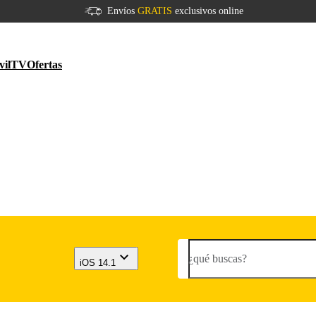
Envíos
GRATIS
exclusivos online
vil
TV
Ofertas
¿qué buscas?
iOS 14.1