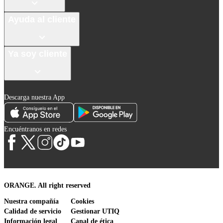
Ayuda al cliente
Ya soy cliente
Descarga nuestra App
Encuéntranos en redes
ORANGE. All right reserved
Nuestra compañía
Cookies
Calidad de servicio
Gestionar UTIQ
Información legal
Canal de ética