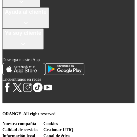
Ayuda al cliente
Ya soy cliente
Descarga nuestra App
Encuéntranos en redes
ORANGE. All right reserved
Nuestra compañía
Cookies
Calidad de servicio
Gestionar UTIQ
Información legal
Canal de ética