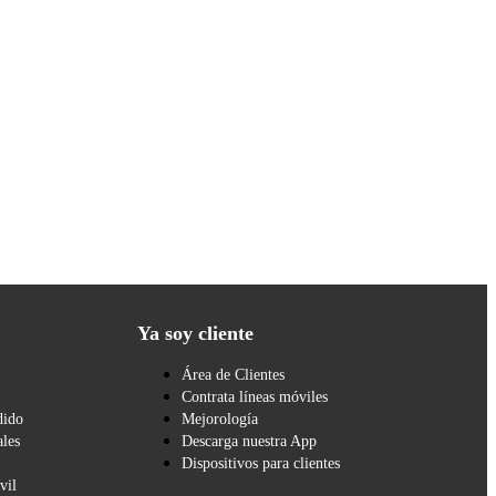
Ya soy cliente
Área de Clientes
Contrata líneas móviles
dido
Mejorología
les
Descarga nuestra App
Dispositivos para clientes
vil