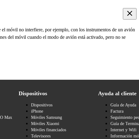
el móvil no interfiere, por ejemplo, con los instrumentos de un avión
ones del móvil cuando el modo de avión está activado, pero no se
Dispositivos
Ayuda al cliente
Dispositivos
Guía de Ayuda
iPhone
Factura
BO Max
Móviles Samsung
Seguimiento pe
Móviles Xiaomi
Guía de Termina
Móviles financiados
Internet y Wifi
Televisores
Información mó