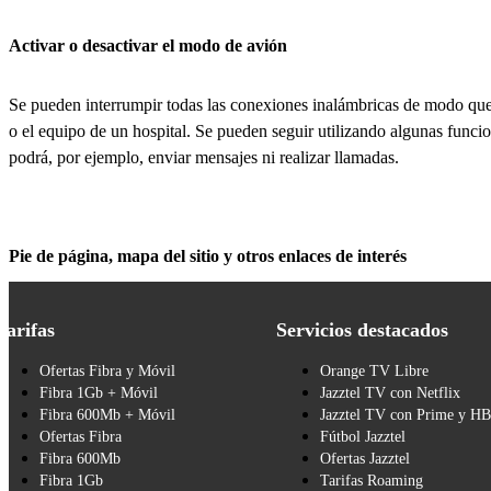
Activar o desactivar el modo de avión
Se pueden interrumpir todas las conexiones inalámbricas de modo que 
o el equipo de un hospital. Se pueden seguir utilizando algunas funci
podrá, por ejemplo, enviar mensajes ni realizar llamadas.
Pie de página, mapa del sitio y otros enlaces de interés
Tarifas
Servicios destacados
Ofertas Fibra y Móvil
Orange TV Libre
Fibra 1Gb + Móvil
Jazztel TV con Netflix
Fibra 600Mb + Móvil
Jazztel TV con Prime y H
Ofertas Fibra
Fútbol Jazztel
Fibra 600Mb
Ofertas Jazztel
Fibra 1Gb
Tarifas Roaming