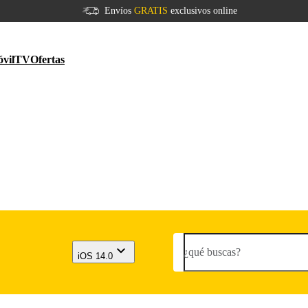
Envíos
GRATIS
exclusivos online
vil
TV
Ofertas
¿qué buscas?
iOS 14.0