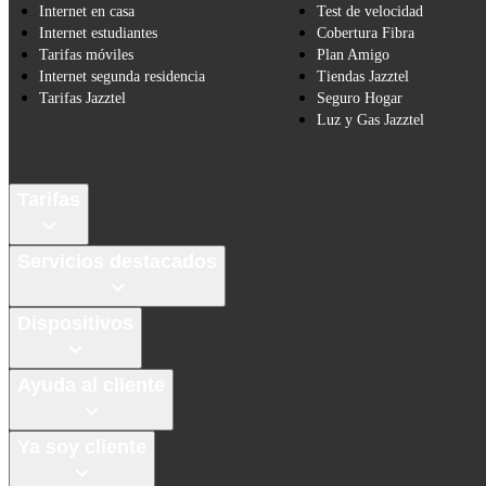
Internet en casa
Test de velocidad
Internet estudiantes
Cobertura Fibra
Tarifas móviles
Plan Amigo
Internet segunda residencia
Tiendas Jazztel
Tarifas Jazztel
Seguro Hogar
Luz y Gas Jazztel
Tarifas
Servicios destacados
Dispositivos
Ayuda al cliente
Ya soy cliente