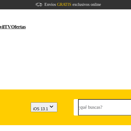
Envíos
GRATIS
exclusivos online
vil
TV
Ofertas
¿qué buscas?
iOS 13.1