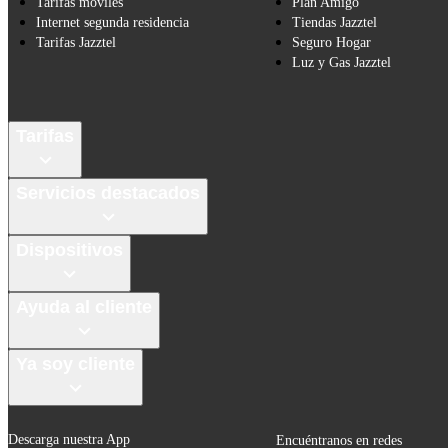
Tarifas móviles
Plan Amigo
Internet segunda residencia
Tiendas Jazztel
Tarifas Jazztel
Seguro Hogar
Luz y Gas Jazztel
Tarifas
Servicios destacados
Dispositivos
Ayuda al cliente
Ya soy cliente
Descarga nuestra App
Encuéntranos en redes