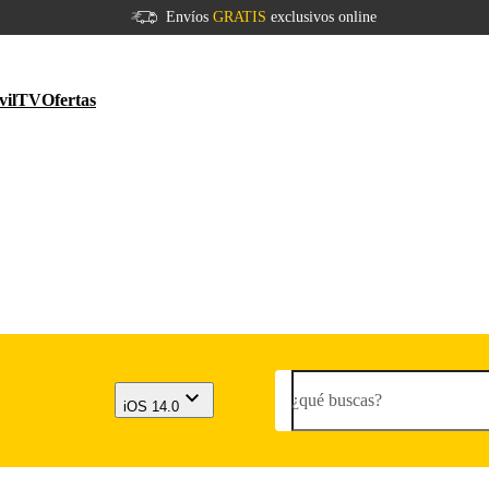
Envíos
GRATIS
exclusivos online
vil
TV
Ofertas
¿qué buscas?
iOS 14.0