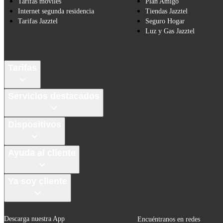
Tarifas móviles
Plan Amigo
Internet segunda residencia
Tiendas Jazztel
Tarifas Jazztel
Seguro Hogar
Luz y Gas Jazztel
Tarifas
Servicios destacados
Dispositivos
Ayuda al cliente
Ya soy cliente
Descarga nuestra App
Encuéntranos en redes