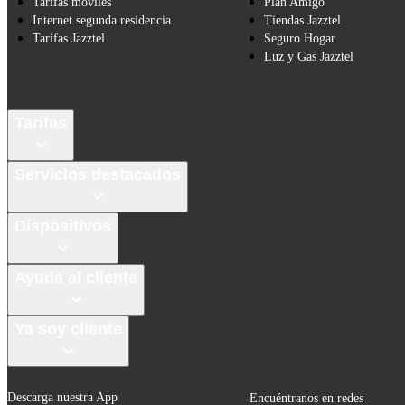
Tarifas móviles
Plan Amigo
Internet segunda residencia
Tiendas Jazztel
Tarifas Jazztel
Seguro Hogar
Luz y Gas Jazztel
Tarifas
Servicios destacados
Dispositivos
Ayuda al cliente
Ya soy cliente
Descarga nuestra App
Encuéntranos en redes