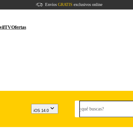
Envíos
GRATIS
exclusivos online
vil
TV
Ofertas
¿qué buscas?
iOS 14.0