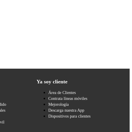
Ya soy cliente
Área de Clientes
Contrata líneas móviles
dido
Mejorología
les
Descarga nuestra App
Dispositivos para clientes
vil