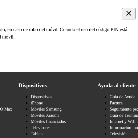
mplo, en caso de robo del móvil. Cuando el uso del código PIN está
l móvil.
Dispositivos
Ayuda al cliente
Dispositivos
Guía de Ayuda
iPhone
Factura
BO Max
Móviles Samsung
Seguimiento pe
Móviles Xiaomi
Guía de Termina
Móviles financiados
Internet y Wifi
Televisores
Información mó
Tablets
Televisión