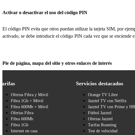
Activar o desactivar el uso del código PIN
El código PIN evita que otros puedan utilizar la tarjeta SIM, por eje
activado, se debe introducir el código PIN cada vez que se enciende e
Pie de página, mapa del sitio y otros enlaces de interés
Tarifas
Servicios destacados
Ofertas Fibra y Móvil
Orange TV Libre
Fibra 1Gb + Móvil
Jazztel TV con Netflix
Fibra 600Mb + Móvil
Jazztel TV con Prime y H
Ofertas Fibra
Fútbol Jazztel
Fibra 600Mb
Ofertas Jazztel
Fibra 1Gb
Tarifas Roaming
Internet en casa
Test de velocidad