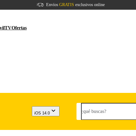
Envíos
GRATIS
exclusivos online
vil
TV
Ofertas
¿qué buscas?
iOS 14.0