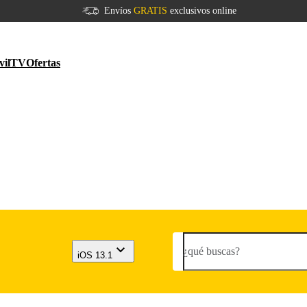
Envíos
GRATIS
exclusivos online
vil
TV
Ofertas
¿qué buscas?
iOS 13.1