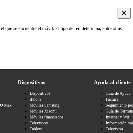
el que se encuentre el móvil. El tipo de red determina, entre otras
Dispositivos
Ayuda al cliente
Dispositivos
Guía de Ayuda
iPhone
Factura
BO Max
Móviles Samsung
Seguimiento pe
Móviles Xiaomi
Guía de Termina
Móviles financiados
Internet y Wifi
Televisores
Información mó
Tablets
Televisión