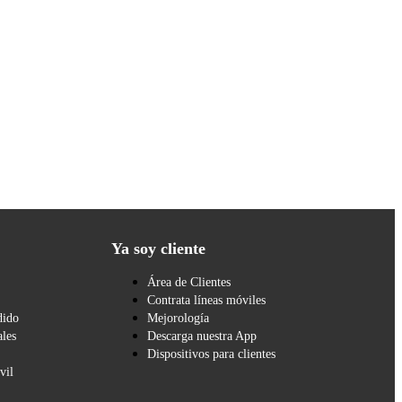
Ya soy cliente
Área de Clientes
Contrata líneas móviles
dido
Mejorología
les
Descarga nuestra App
Dispositivos para clientes
vil