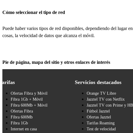
Cómo seleccionar el tipo de red
Puede haber varios tipos de red disponibles, dependiendo del lugar en 
cosas, la velocidad de datos que alcanza el móvil.
Pie de página, mapa del sitio y otros enlaces de interés
Tarifas
Servicios destacados
Ofertas Fibra y Móvil
Orange TV Libre
Fibra 1Gb + Móvil
Jazztel TV con Netflix
Fibra 600Mb + Móvil
Jazztel TV con Prime y H
Ofertas Fibra
Fútbol Jazztel
Fibra 600Mb
Ofertas Jazztel
Fibra 1Gb
Tarifas Roaming
Internet en casa
Test de velocidad