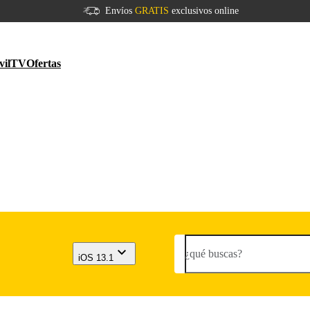
Envíos
GRATIS
exclusivos online
vil
TV
Ofertas
¿qué buscas?
iOS 13.1