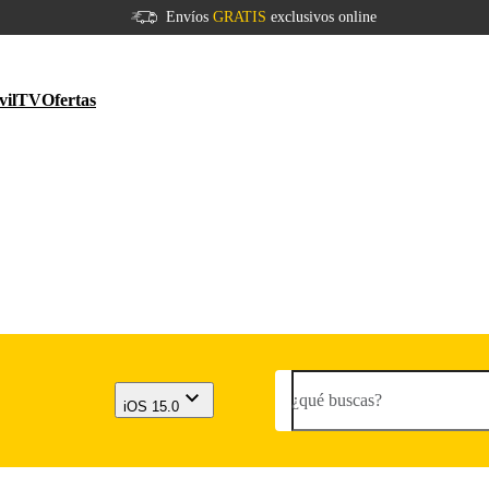
Envíos
GRATIS
exclusivos online
vil
TV
Ofertas
¿qué buscas?
iOS 15.0