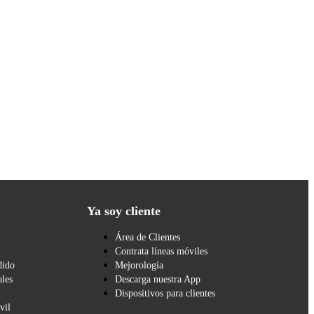
Ya soy cliente
Área de Clientes
Contrata líneas móviles
dido
Mejorología
les
Descarga nuestra App
Dispositivos para clientes
vil