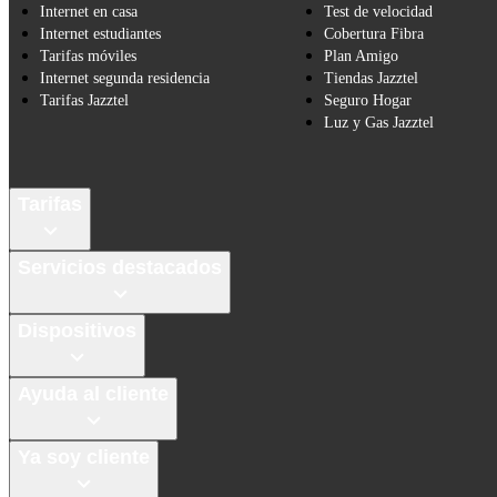
Internet en casa
Test de velocidad
Internet estudiantes
Cobertura Fibra
Tarifas móviles
Plan Amigo
Internet segunda residencia
Tiendas Jazztel
Tarifas Jazztel
Seguro Hogar
Luz y Gas Jazztel
Tarifas
Servicios destacados
Dispositivos
Ayuda al cliente
Ya soy cliente