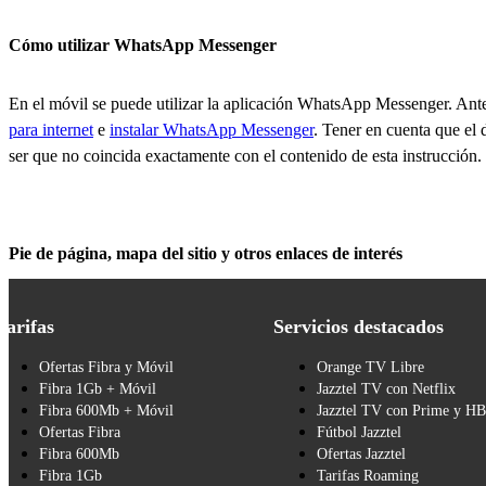
Cómo utilizar WhatsApp Messenger
En el móvil se puede utilizar la aplicación WhatsApp Messenger. Ant
para internet
e
instalar WhatsApp Messenger
. Tener en cuenta que el 
ser que no coincida exactamente con el contenido de esta instrucción.
Pie de página, mapa del sitio y otros enlaces de interés
Tarifas
Servicios destacados
Ofertas Fibra y Móvil
Orange TV Libre
Fibra 1Gb + Móvil
Jazztel TV con Netflix
Fibra 600Mb + Móvil
Jazztel TV con Prime y H
Ofertas Fibra
Fútbol Jazztel
Fibra 600Mb
Ofertas Jazztel
Fibra 1Gb
Tarifas Roaming