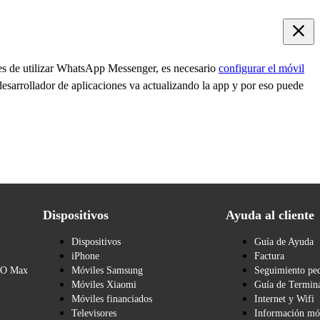
es de utilizar WhatsApp Messenger, es necesario
configurar el móvil
desarrollador de aplicaciones va actualizando la app y por eso puede
Dispositivos
Ayuda al cliente
Dispositivos
Guía de Ayuda
iPhone
Factura
BO Max
Móviles Samsung
Seguimiento pe
Móviles Xiaomi
Guía de Termina
Móviles financiados
Internet y Wifi
Televisores
Información mó