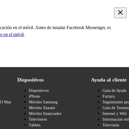
licación en el móvil. Antes de instalar Facebook Messenger, es
e en el móvil
.
Dispositivos
Ayuda al cliente
Dispositivos
Guía de Ayuda
iPhone
Factura
BO Max
Móviles Samsung
Seguimiento pe
Móviles Xiaomi
Guía de Termina
Móviles financiados
Internet y Wifi
Televisores
Información mó
Tablets
Televisión