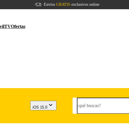
Envíos
GRATIS
exclusivos online
vil
TV
Ofertas
¿qué buscas?
iOS 15.0