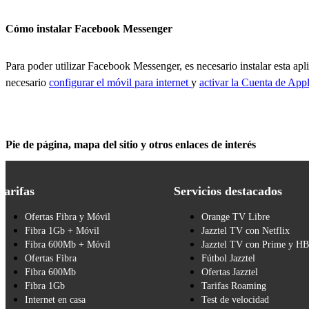
Cómo instalar Facebook Messenger
Para poder utilizar Facebook Messenger, es necesario instalar esta ap
necesario
configurar el móvil para internet
y
activar la Cuenta de Appl
Pie de página, mapa del sitio y otros enlaces de interés
Tarifas
Servicios destacados
Ofertas Fibra y Móvil
Orange TV Libre
Fibra 1Gb + Móvil
Jazztel TV con Netflix
Fibra 600Mb + Móvil
Jazztel TV con Prime y H
Ofertas Fibra
Fútbol Jazztel
Fibra 600Mb
Ofertas Jazztel
Fibra 1Gb
Tarifas Roaming
Internet en casa
Test de velocidad