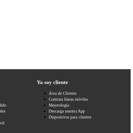
Ya soy cliente
Área de Clientes
Contrata líneas móviles
dido
Mejorología
les
Descarga nuestra App
Dispositivos para clientes
vil