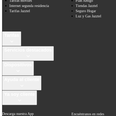
Tarifas móviles
Plan Amigo
Internet segunda residencia
Tiendas Jazztel
Tarifas Jazztel
Seguro Hogar
Luz y Gas Jazztel
Tarifas
Servicios destacados
Dispositivos
Ayuda al cliente
Ya soy cliente
Descarga nuestra App
Encuéntranos en redes