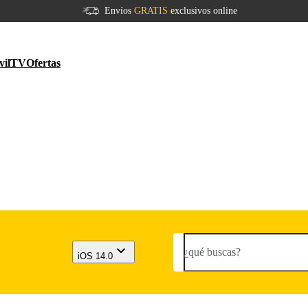
Envíos
GRATIS
exclusivos online
vil
TV
Ofertas
¿qué buscas?
iOS 14.0