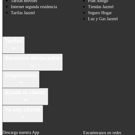
Tarifas móviles
Plan Amigo
Internet segunda residencia
Tiendas Jazztel
Tarifas Jazztel
Seguro Hogar
Luz y Gas Jazztel
Tarifas
Servicios destacados
Dispositivos
Ayuda al cliente
Ya soy cliente
Descarga nuestra App
Encuéntranos en redes