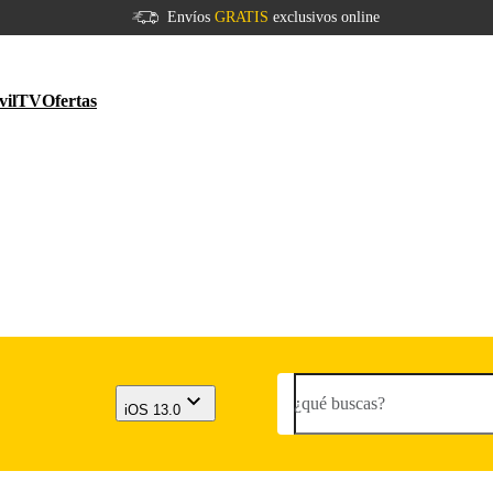
Envíos
GRATIS
exclusivos online
vil
TV
Ofertas
¿qué buscas?
iOS 13.0