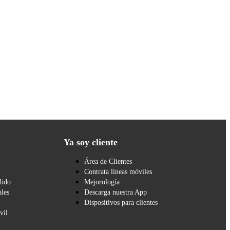
Ya soy cliente
Área de Clientes
Contrata líneas móviles
dido
Mejorología
les
Descarga nuestra App
Dispositivos para clientes
vil