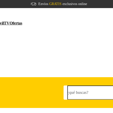
Envíos
GRATIS
exclusivos online
vil
TV
Ofertas
¿qué buscas?