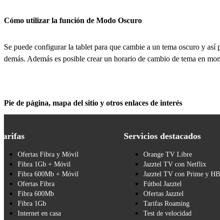
Cómo utilizar la función de Modo Oscuro
Se puede configurar la tablet para que cambie a un tema oscuro y así p
demás. Además es posible crear un horario de cambio de tema en mom
Pie de página, mapa del sitio y otros enlaces de interés
Tarifas
Servicios destacados
Ofertas Fibra y Móvil
Orange TV Libre
Fibra 1Gb + Móvil
Jazztel TV con Netflix
Fibra 600Mb + Móvil
Jazztel TV con Prime y H
Ofertas Fibra
Fútbol Jazztel
Fibra 600Mb
Ofertas Jazztel
Fibra 1Gb
Tarifas Roaming
Internet en casa
Test de velocidad