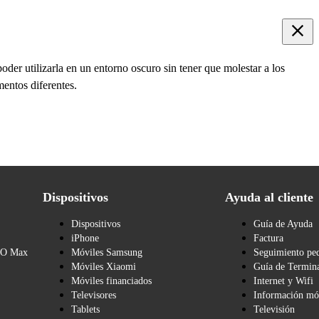
oder utilizarla en un entorno oscuro sin tener que molestar a los
entos diferentes.
Dispositivos
Ayuda al cliente
Dispositivos
Guía de Ayuda
iPhone
Factura
BO Max
Móviles Samsung
Seguimiento pe
Móviles Xiaomi
Guía de Termina
Móviles financiados
Internet y Wifi
Televisores
Información mó
Tablets
Televisión