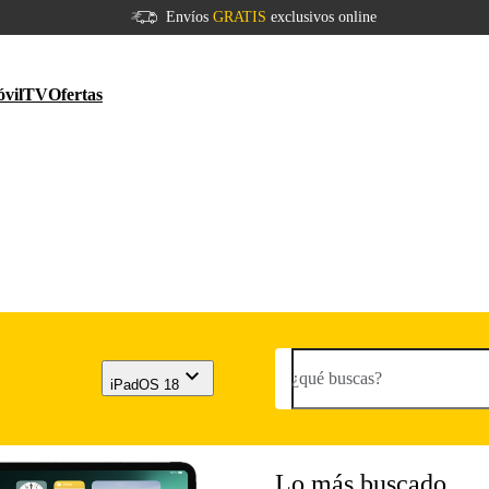
Envíos
GRATIS
exclusivos online
vil
TV
Ofertas
¿qué buscas?
iPadOS 18
Lo más buscado